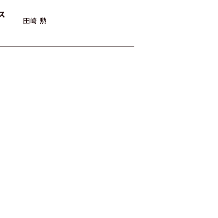
ス
田崎 勲